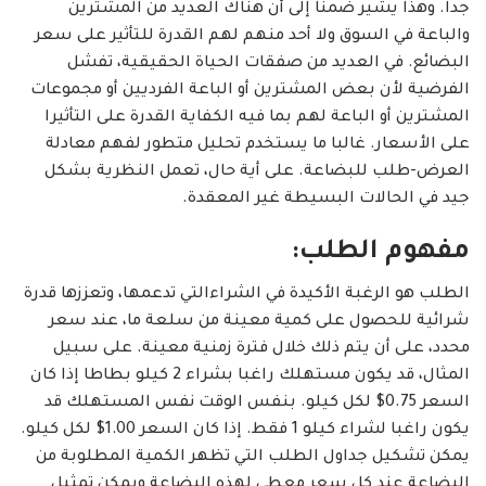
جدا. وهذا يشير ضمنا إلى أن هناك العديد من المشترين
والباعة في السوق ولا أحد منهم لهم القدرة للتأثير على سعر
البضائع. في العديد من صفقات الحياة الحقيقية، تفشل
الفرضية لأن بعض المشترين أو الباعة الفرديين أو مجموعات
المشترين أو الباعة لهم بما فيه الكفاية القدرة على التأثيرا
على الأسعار. غالبا ما يستخدم تحليل متطور لفهم معادلة
العرض-طلب للبضاعة. على أية حال، تعمل النظرية بشكل
جيد في الحالات البسيطة غير المعقدة.
مفهوم الطلب:
الطلب هو الرغبة الأكيدة في الشراءالتي تدعمها، وتعززها قدرة
شرائية للحصول على كمية معينة من سلعة ما، عند سعر
محدد، على أن يتم ذلك خلال فترة زمنية معينة. على سبيل
المثال، قد يكون مستهلك راغبا بشراء 2 كيلو بطاطا إذا كان
السعر 0.75$ لكل كيلو. بنفس الوقت نفس المستهلك قد
يكون راغبا لشراء كيلو 1 فقط. إذا كان السعر 1.00$ لكل كيلو.
يمكن تشكيل جداول الطلب التي تظهر الكمية المطلوبة من
البضاعة عند كل سعر معطى لهذه البضاعة ويمكن تمثيل