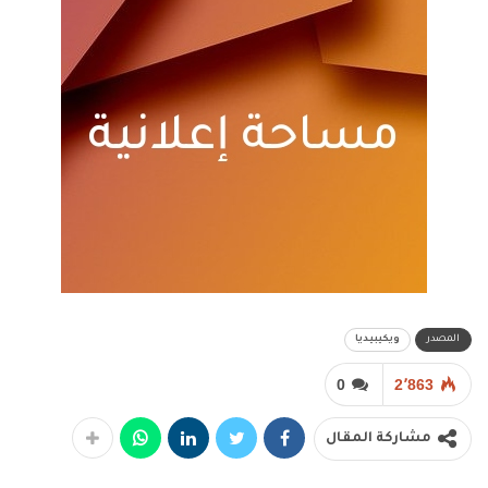
المصدر
ويكيبيديا
0
2٬863
مشاركة المقال